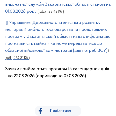
виконавчої служби Закарпатської області станом на
01.08.2026 року
( .xlsx , 22.42 Кб )
Управління Державного агентства з розвитку
меліорації, рибного господарства та продовольчих
програм у Закарпатській області надає інформацію
про наявність майна, яке може передаватись до
обласної військової адміністрації (для потреб ЗСУ)
(
.pdf , 264.31 Кб )
Заявки приймаються протягом 15 календарних днів
- до 22.08.2026 (оприлюдено 07.08.2026)
Поділитися