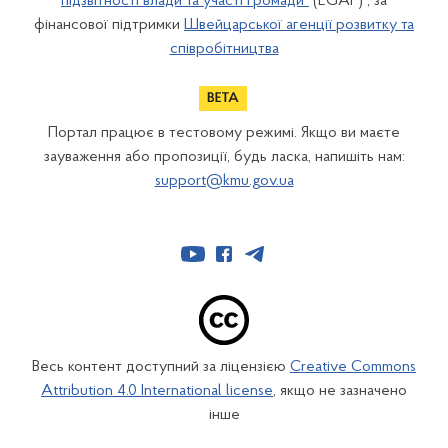
підзвітності влади та участі громади"
(EGAP) , за
фінансової підтримки
Швейцарської агенції розвитку та
співробітництва
Портал працює в тестовому режимі. Якщо ви маєте
зауваження або пропозиції, будь ласка, напишіть нам:
support@kmu.gov.ua
Весь контент доступний за ліцензією
Creative Commons
Attribution 4.0 International license
, якщо не зазначено
інше