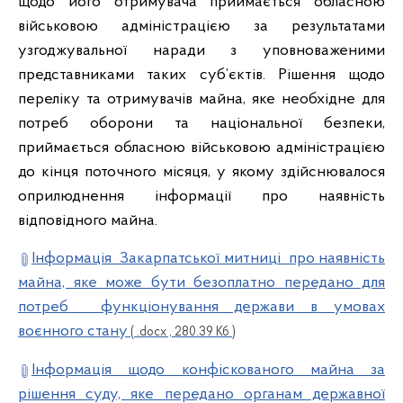
щодо його отримувача приймається обласною
військовою адміністрацією за результатами
узгоджувальної наради з уповноваженими
представниками таких суб’єктів. Рішення щодо
переліку та отримувачів майна, яке необхідне для
потреб оборони та національної безпеки,
приймається обласною військовою адміністрацією
до кінця поточного місяця, у якому здійснювалося
оприлюднення інформації про наявність
відповідного майна.
Інформація Закарпатської митниці про наявність
майна, яке може бути безоплатно передано для
потреб функціонування держави в умовах
воєнного стану
( .docx , 280.39 Кб )
Інформація щодо конфіскованого майна за
рішення суду, яке передано органам державної