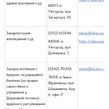
https://adm.zk.co
адміністративний суд
88017, м.
Ужгород, вул.
Загорська, 30
Закарпатський
(0312) 613546
inbox@zka.court.g
апеляційний суд
88008, м.
https://zka.court
Ужгород, вул.
Довженка, 7
Західна інспекція з
(0342) 751303,
west@hq.snrc.gov
ядерної та радіаційної
76018, м. Івано-
безпеки (на правах
Франківськ, вул.
самостійного
Шашкевича, буд.
управління у
6, офіс 11
Державній інспекції
ядерного регулювання