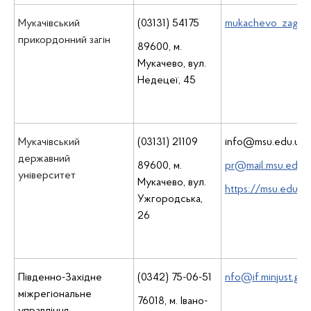
Мукачівський
(03131) 54175
mukachevo_zagin
прикордонний загін
89600, м.
Мукачево, вул.
Недецеї, 45
Мукачівський
(03131) 21109
info@msu.edu.ua,
державний
89600, м.
pr@mail.msu.edu.u
університет
Мукачево, вул.
https://msu.edu.u
Ужгородська,
26
Південно-Західне
(0342) 75-06-51
nfo@if.minjust.gov
міжрегіональне
76018, м. Івано-