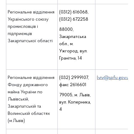
Регіональне відділення
(0312) 616068,
Українського союзу
(0312) 672258
промисловців і
88000,
підприємців
Закарпатська
Закарпатської області
обл., м.
Ужгород, вул.
Гранітна, 14
Регіональне відділення
(032) 2999107,
lviv@spfu.gov.ua
Фонду державного
факс 2616601
майна України по
79005, м. Львів,
Львівській,
вул. Коперника,
Закарпатській та
4
Волинській областях
(м.Львів)