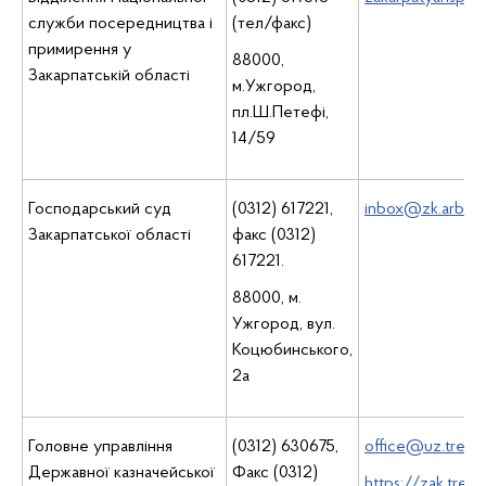
служби посередництва і
(тел/факс)
примирення у
88000,
Закарпатській області
м.Ужгород,
пл.Ш.Петефі,
14/59
Господарський суд
(0312) 617221,
inbox@zk.arbitr.
Закарпатської області
факс (0312)
617221.
88000, м.
Ужгород, вул.
Коцюбинського,
2а
Головне управління
(0312) 630675,
office@uz.treasu
Державної казначейської
Факс (0312)
https://zak.treas