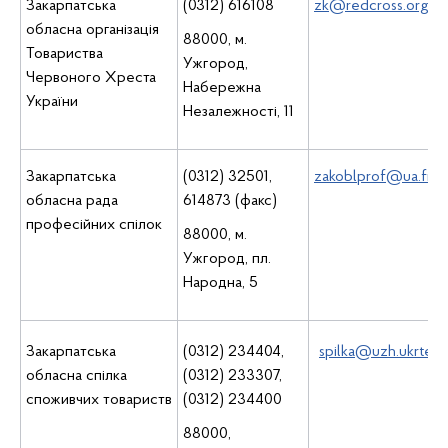
Закарпатська
(0312) 616108
zk@redcross.org.ua
обласна організація
88000, м.
Товариства
Ужгород,
Червоного Хреста
Набережна
України
Незалежності, 11
Закарпатська
(0312) 32501,
zakoblprof@ua.fm
обласна рада
614873 (факс)
професійних спілок
88000, м.
Ужгород, пл.
Народна, 5
Закарпатська
(0312) 234404,
spilka@uzh.ukrtel.
обласна спілка
(0312) 233307,
споживчих товариств
(0312) 234400
88000,