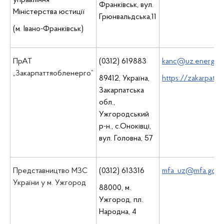
управління
Франківськ, вул.
Міністерства юстиції
Грюнвальдська,11
(м. Івано-Франківськ)
ПрАТ
(0312) 619883
kanc@uz.energy.g
„Закарпаттяобленерго”
89412, Україна,
https://zakarpat.e
Закарпатська
обл.,
Ужгородський
р-н., с.Оноківці,
вул. Головна, 57
Представництво МЗС
(0312) 613316
mfa_uz@mfa.gov.
України у м. Ужгород
88000, м.
Ужгород, пл.
Народна, 4