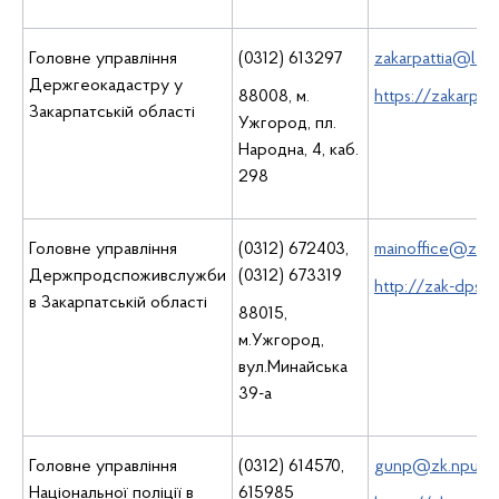
Головне управління
(0312) 613297
zakarpattia@land
Держгеокадастру у
88008, м.
https://zakarpat
Закарпатській області
Ужгород, пл.
Народна, 4, каб.
298
Головне управління
(0312) 672403,
mainoffice@zak-
Держпродспоживслужби
(0312) 673319
http://zak-dpss.
в Закарпатській області
88015,
м.Ужгород,
вул.Минайська
39-а
Головне управління
(0312) 614570,
gunp@zk.npu.go
Національної поліції в
615985