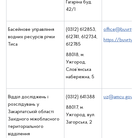
Гагаріна буд.
42/1
Басейнове управління
(0312) 612853,
office@buvrtysa
водних ресурсів річки
612741, 612734,
https://buvrtysa
Тиса
612785
88018, м.
Ужгород,
Слов’янська
набережна, 5
Відділ досліджень і
(0312) 641388
uz@amcu.gov.ua
розслідувань у
88017, м.
Закарпатській області
Ужгород, вул.
Західного міжобласного
Загорська, 2
територіального
відділення