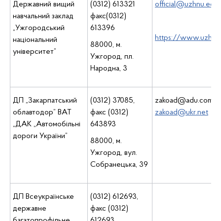
Державний вищий
(0312) 613321
official@uzhnu.edu.
навчальний заклад
факс(0312)
„Ужгородський
613396
https://www.uzhnu
національний
88000, м.
університет”
Ужгород, пл.
Народна, 3
ДП „Закарпатський
(0312) 37085,
zakoad@adu.com.ua
облавтодор” ВАТ
факс (0312)
zakoad@ukr.net
„ДАК „Автомобільні
643893
дороги України”
88000, м.
Ужгород, вул.
Собранецька, 39
ДП Всеукраїнське
(0312) 612693,
державне
факс (0312)
багатопрофільне
612693