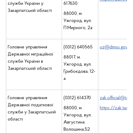
служби України у
617630.
Закарпатській області
88000, м.
Ужгород, вул.
П.Мирного, 2а
Головне управління
(0312) 640565
uz@dmsu.gov.ua
Державної міграційної
88017, м.
служби України в
Ужгород, вул.
Закарпатській області
Грибоєдова, 12-
а
Головне управління
(0312) 614370
zak.official@tax.
Державної податкової
88000, м.
https://zak.tax.g
служби у Закарпатській
Ужгород, вул.
області
Августина
Волошина,52