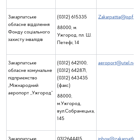
Закарпатське
(0312) 615335
Zakarpattia@ispf.go
обласне відділення
88000, м.
Фонду соціального
Ужгород, пл. Ш.
захисту інвалідів
Петефі, 14
Закарпатське
(0312) 642100,
aeroport@utel.net.
обласне комунальне
(0312) 642871,
підприємство
(0312) 643435
„Міжнародний
(факс)
аеропорт „Ужгород”
88000,
м.Ужгород,
вул.Собранецька,
145
Закарпатське
0312644415
inbox@zakarpatlis.g