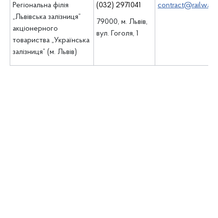
Регіональна філія
(032) 2971041
contract@railway.l
„Львівська залізниця”
79000, м. Львів,
акціонерного
вул. Гоголя, 1
товариства „Українська
залізниця” (м. Львів)