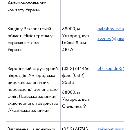
Антимонопольного
комітету України
Відділ у Закарпатській
88000, м.
balashov_ivan@m
області Міністерства у
Ужгород, вул.
kyznev@gmail.
справах ветеранів
Гойди, 8, кім.
України
410 А
Виробничий структурний
(0312) 614466,
elzakup.dn-5@rai
підрозділ „Ужгородська
факс (0312)
дирекція залізничних
25313
перевезень” регіональної
88000, м.
філії „Львівська залізниця”
Ужгород, вул.
акціонерного товариства
Станційна, 9
„Українська залізниця”
Відділення Національної
(0312) 617513
zakarpatyanspp@