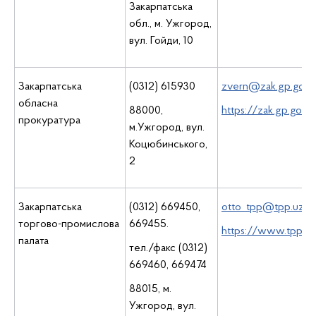
Закарпатська
обл., м. Ужгород,
вул. Гойди, 10
Закарпатська
(0312) 615930
zvern@zak.gp.gov.
обласна
88000,
https://zak.gp.gov.
прокуратура
м.Ужгород, вул.
Коцюбинського,
2
Закарпатська
(0312) 669450,
otto_tpp@tpp.uzhg
торгово-промислова
669455.
https://www.tpp.u
палата
тел./факс (0312)
669460, 669474
88015, м.
Ужгород, вул.