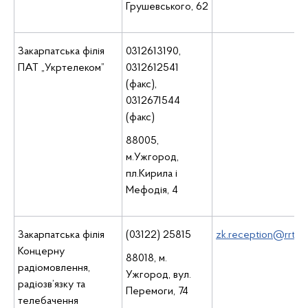
Грушевського, 62
Закарпатська філія
0312613190,
ПАТ „Укртелеком”
0312612541
(факс),
0312671544
(факс)
88005,
м.Ужгород,
пл.Кирила і
Мефодія, 4
Закарпатська філія
(03122) 25815
zk.reception@rrt.ua
Концерну
88018, м.
радіомовлення,
Ужгород, вул.
радіозв’язку та
Перемоги, 74
телебачення