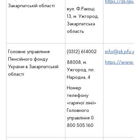
https://zk.npu.g
Закарпатській області
вул. Ф.Ракоці,
13, м. Ужгород,
Закарпатська
область
Головне управління
(0312) 614002
info@zk.pfu.gov
Пенсійного фонду
88008, м.
https://www.pfu
України в Закарпатській
Ужгород, пл.
області
Народна, 4
Номер
телефону
«гарячої лінії»
Головного
управління 0
800 505 160