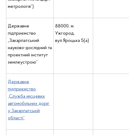
метрологія”)
Державне
88000, м.
підприємство
Ужгород,
„Закарпатський
вул.Яроцька 5(а)
науково-дослідний та
проектний інститут
землеустрою”
Державне
підприємство
„Служба місцевих
автомобільних доріг
у Закарпатській
області”