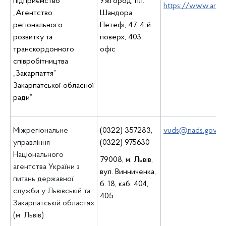
підприємство
Ужгород, пл.
https://www.arr.c
„Агентство
Шандора
регіонального
Петефі, 47, 4-й
розвитку та
поверх, 403
транскордонного
офіс
співробітництва
„Закарпаття”
Закарпатської обласної
ради”
Міжрегіональне
(0322) 357283,
vuds@nads.gov.ua
управління
(0322) 975630
Національного
79008, м. Львів,
агентства України з
вул. Винниченка,
питань державної
б. 18, каб. 404,
служби у Львівській та
405
Закарпатській областях
(м. Львів)