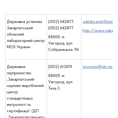
Державна установа
(0312) 642877,
zaklabcentr@gmail
Закарпатський
(0312) 642877
http://www.zakarpa
обласний
88000, м.
лабораторний центр
Ужгород, вул.
МОЗ України
Собранецька, 96
Державне
(0312) 613019
znvcsms@ukr.net
підприємство
88000, м.
„Закарпатський
Ужгород, вул.
науково-виробничий
Тиха 3
центр
стандартизації,
метрології та
сертифікації” (ДП
„Закарпаттястандарт-