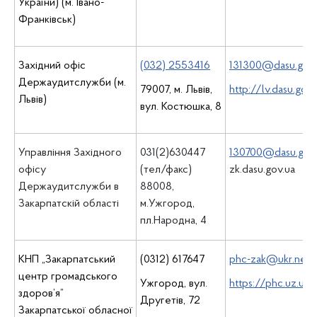
України) (м. Івано-
Франківськ)
Західний офіс
(032) 2553416
131300@dasu.gov.
Держаудитслужби (м.
79007, м. Львів,
http://lv.dasu.gov
Львів)
вул. Костюшка, 8
Управління Західного
031(2)630447
130700@dasu.gov.
офісу
(тел/факс)
zk.dasu.gov.ua
Держаудитслужби в
88008,
Закарпатскій області
м.Ужгород,
пл.Народна, 4
КНП „Закарпатський
(0312) 617647
phc-zak@ukr.net
центр громадського
Ужгород, вул.
https://phc.uz.ua/
здоров’я”
Другетів, 72
Закарпатської обласної