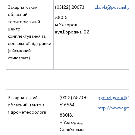
Закарпатський
(03122) 20673
zkovk@post.mil.gov
обласний
88015,
територіальний
м.Ужгород,
центр
вул.Бородіна, 22
комплектування та
соціальної підтримки
(військовий
комісаріат)
Закарпатський
(0312) 657070,
pgduzhgorod@met
обласний центр з
616564
http://www.gmc.u
гідрометеорології
88018,
м.Ужгород,
Слов'янська