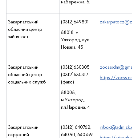
набережна, 5,
Закарпатський
(0312)649801
zakarpatocz@zocz
обласний центр
88018, м.
зайнятості
Ужгород, вул.
Новака, 45
Закарпатський
(0312)630305,
zocsssdm@gmail.
обласний центр
(0312)630317
https://zocss.com
соціальних служб
(факс)
88008,
м.Ужгород,
пл.Народна, 4
Закарпатський
(0312) 640762,
inbox@adm.zk.cour
окружний
640761, 640759