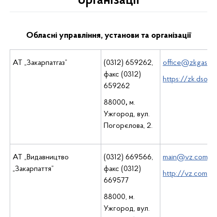
організації
Обласні управління, установи та організації
АТ „Закарпатгаз”
(0312) 659262,
office@zkgas.co
факс (0312)
https://zk.dsou
659262
88000
,
м.
Ужгород, вул.
Погорєлова, 2.
АТ „Видавництво
(0312) 669566,
main@vz.com.ua
„Закарпаття”
факс (0312)
http://vz.com.ua
669577
88000, м.
Ужгород, вул.