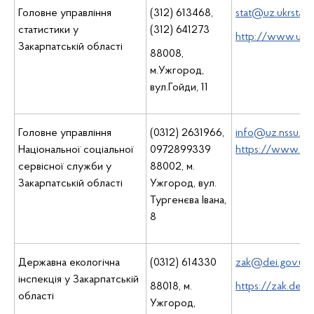
Головне управління
(312) 613468,
stat@uz.ukrstat.
статистики у
(312) 641273
http://www.uz.uk
Закарпатській області
88008,
м.Ужгород,
вул.Гойди, 11
Головне управління
(0312) 2631966,
info@uz.nssu.go
Національної соціальної
0972899339
https://www.fac
сервісної служби у
88002, м.
Закарпатській області
Ужгород, вул.
Тургенєва Івана,
8
Державна екологічна
(0312) 614330
zak@dei.gov.ua
інспекція у Закарпатській
88018, м.
https://zak.dei.g
області
Ужгород,