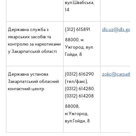
вул.Швабська,
14
Державна служба з
(312) 615891
dls.uz@dls.gov.u
лікарських засобів та
88000, м.
контролю за наркотиками
Ужгород, вул.
у Закарпатській області
Гойди, 8
Державна установа
(0312) 616290
zokc@carpathia.
Закарпатський обласний
(тел/факс),
контактний центр
(0312) 614280,
(0312) 614208
88008,
м.Ужгород,
вул.Гойди, 8