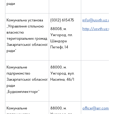
ради
Комунальна установа
(0312) 615475
info@usvth.uz.ua
„Управління спільною
88008, м.
http://usvth.uz.ua
власністю
Ужгород, пл.
територіальних громад
Шандора
Закарпатської обласної
Петефі, 14
ради”
Комунальне
88000, м.
підприємство
Ужгород, вул.
Закарпатської обласної
Насипна, 46/1
ради
„Будкомплектторг”
Комунальне
88000, м.
office@arr.com.ua