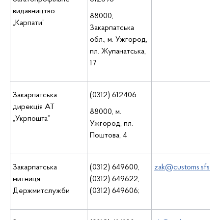
видавництво
88000,
„Карпати”
Закарпатська
обл., м. Ужгород,
пл. Жупанатська,
17
Закарпатська
(0312) 612406
дирекція АТ
88000, м.
„Укрпошта”
Ужгород, пл.
Поштова, 4
Закарпатська
(0312) 649600,
zak@customs.sfs.go
митниця
(0312) 649622,
Держмитслужби
(0312) 649606;