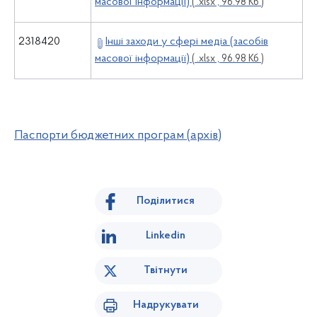
масової інформації)
( .xlsx , 96.98 Кб )
2318420
Інші заходи у сфері медіа (засобів
масової інформації)
( .xlsx , 96.98 Кб )
Паспорти бюджетних програм (архів)
Поділитися
Linkedin
Твітнути
Надрукувати