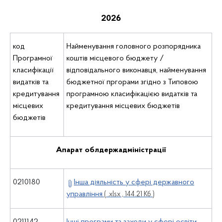
2026
код
Найменування головного розпорядника
Програмної
коштів місцевого бюджету /
класифікації
відповідального виконавця, найменування
видатків та
бюджетної пргорами згідно з Типовою
кредитування
програмною класифікацією видатків та
місцевих
кредитування місцевих бюджетів
бюджетів
Апарат облдержадміністрації
0210180
Інша діяльність у сфері державного
управління
( .xlsx , 144.21 Кб )