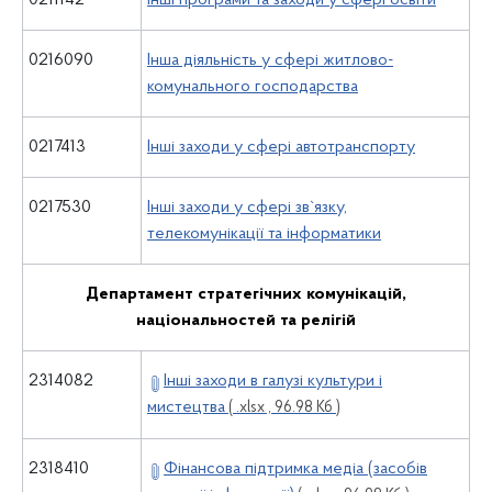
0211142
Інші програми та заходи у сфері освіти
0216090
Інша діяльність у сфері житлово-
комунального господарства
0217413
Інші заходи у сфері автотранспорту
0217530
Інші заходи у сфері зв`язку,
телекомунікації та інформатики
Департамент стратегічних комунікацій,
національностей та релігій
2314082
Інші заходи в галузі культури і
мистецтва
( .xlsx , 96.98 Кб )
2318410
Фінансова підтримка медіа (засобів