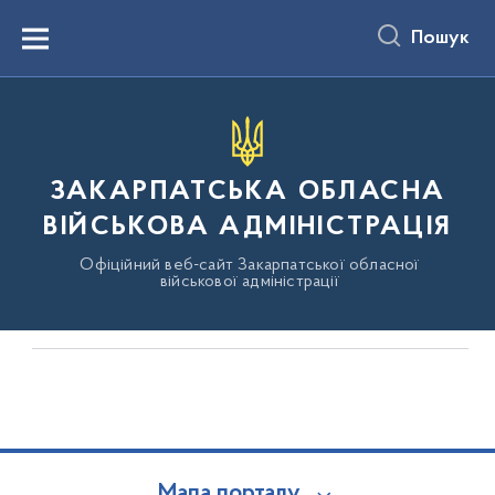
до
основного
Пошук
вмісту
Menu
ЗАКАРПАТСЬКА ОБЛАСНА
ВІЙСЬКОВА АДМІНІСТРАЦІЯ
Офіційний веб-сайт Закарпатської обласної
військової адміністрації
Новини, анонси та медіагалереї
Мапа порталу