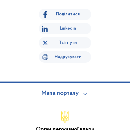
Поділитися
Linkedin
Твітнути
Надрукувати
Мапа порталу
Орган державної влади