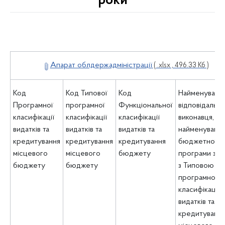
роки
Апарат облдержадміністрації
( .xlsx , 496.33 Кб )
Код
Код Типової
Код
Найменуванн
Програмної
програмної
Функціональної
відповідальн
класифікації
класифікації
класифікації
виконавця,
видатків та
видатків та
видатків та
найменуванн
кредитування
кредитування
кредитування
бюджетної
місцевого
місцевого
бюджету
програми згі
бюджету
бюджету
з Типовою
програмною
класифікаціє
видатків та
кредитуванн