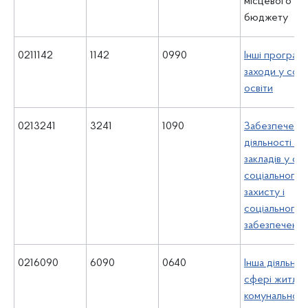
місцевого
бюджету
0211142
1142
0990
Інші програми
заходи у сфе
освіти
0213241
3241
1090
Забезпеченн
діяльності ін
закладів у сф
соціального
захисту і
соціального
забезпечення
0216090
6090
0640
Інша діяльніст
сфері житлов
комунальног