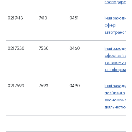
господарств
0217413
7413
0451
Інші заходи у
сфері
автотранспо
0217530
7530
0460
Інші заходи у
сфері зв`язку,
телекомунікац
та інформати
0217693
7693
0490
Інші заходи,
пов`язані з
економічною
діяльністю