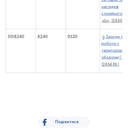
ситуацій та
наслідків
стихійного л
.xlsx , 124.60 Кб 
3018240
8240
0320
Заходи та
роботи з
територіальн
оборони
( .xls
124.64 Кб )
Поділитися