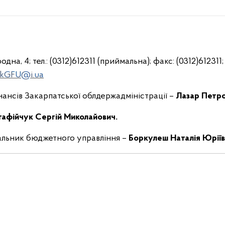
дна, 4; тел.: (0312)612311 (приймальна); факс: (0312)612311;
kGFU@i.ua
ансів Закарпатської облдержадміністрації –
Лазар Петро
афійчук Сергій Миколайович
.
альник бюджетного управління –
Боркулеш Наталія Юріїв