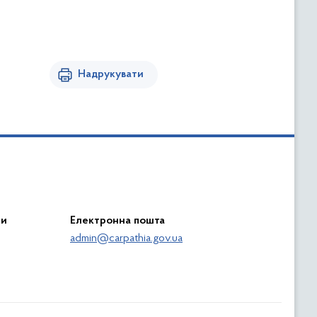
Надрукувати
ри
Електронна пошта
admin@carpathia.gov.ua