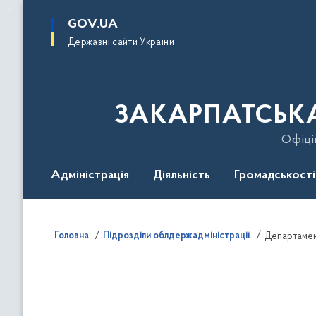
до
основного
GOV.UA
вмісту
Державні сайти України
ЗАКАРПАТСЬКА
Офіці
Адміністрація
Діяльність
Громадськості
Гаряча лінія
Контакти
Безбар'єрність
Головна
Підрозділи облдержадміністрації
Департамен