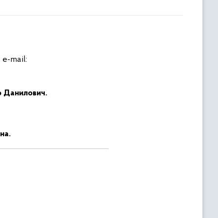
 e-mail:
 Данилович.
на.