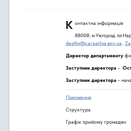
Контактна інформація
88008, м.Ужгород, пл.Наро
depfin@carpathia.gov.ua
,
Za
Директор департаменту
фін
Заступник директора
–
Ост
Заступник директора
– нач
Положення
Структура
Графік прийому громадян