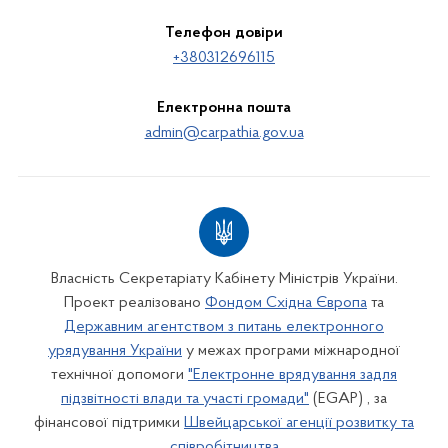
Телефон довіри
+380312696115
Електронна пошта
admin@carpathia.gov.ua
Власність Секретаріату Кабінету Міністрів України.
Проект реалізовано
Фондом Східна Європа
та
Державним агентством з питань електронного
урядування України
у межах програми міжнародної
технічної допомоги
"Електронне врядування задля
підзвітності влади та участі громади"
(EGAP) , за
фінансової підтримки
Швейцарської агенції розвитку та
співробітництва