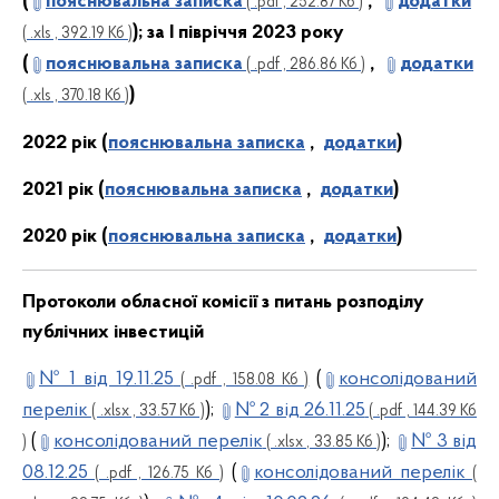
(
пояснювальна записка
,
додатки
( .pdf , 252.87 Кб )
); за І півріччя 2023 року
( .xls , 392.19 Кб )
(
пояснювальна записка
,
додатки
( .pdf , 286.86 Кб )
)
( .xls , 370.18 Кб )
2022 рік (
пояснювальна записка
,
додатки
)
2021 рік (
пояснювальна записка
,
додатки
)
2020 рік (
пояснювальна записка
,
додатки
)
Протоколи обласної комісії з питань розподілу
публічних інвестицій
№ 1 від 19.11.25
(
консолідований
( .pdf , 158.08 Кб )
перелік
);
№ 2 від 26.11.25
( .xlsx , 33.57 Кб )
( .pdf , 144.39 Кб
(
консолідований перелік
);
№ 3 від
)
( .xlsx , 33.85 Кб )
08.12.25
(
консолідований перелік
( .pdf , 126.75 Кб )
(