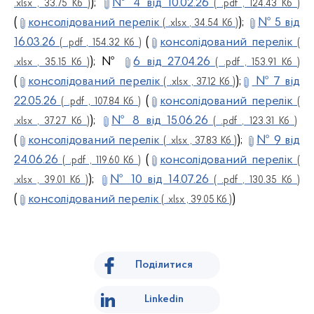
);
№ 4 від 10.02.26
.xlsx , 33.75 Кб )
( .pdf , 124.43 Кб )
(
консолідований перелік
);
№ 5 від
( .xlsx , 34.54 Кб )
16.03.26
(
консолідований перелік
( .pdf , 154.32 Кб )
(
); №
6 від 27.04.26
.xlsx , 35.15 Кб )
( .pdf , 153.91 Кб )
(
консолідований перелік
);
№ 7 від
( .xlsx , 37.12 Кб )
22.05.26
(
консолідований перелік
( .pdf , 107.84 Кб )
(
);
№ 8 від 15.06.26
.xlsx , 37.27 Кб )
( .pdf , 123.31 Кб )
(
консолідований перелік
);
№ 9 від
( .xlsx , 37.83 Кб )
24.06.26
(
консолідований перелік
( .pdf , 119.60 Кб )
(
);
№ 10 від 14.07.26
.xlsx , 39.01 Кб )
( .pdf , 130.35 Кб )
(
консолідований перелік
)
( .xlsx , 39.05 Кб )
Поділитися
Linkedin