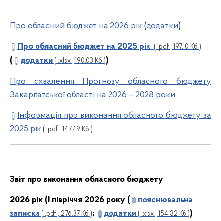
Про обласний бюджет на 2026 рік
(
додатки
)
Про обласний бюджет на 2025 рік
( .pdf , 197.10 Кб )
(
додатки
)
( .xlsx , 190.03 Кб )
Про схвалення Прогнозу обласного бюджету
Закарпатської області на 2026 – 2028 роки
Інформація про виконання обласного бюджету за
2025 рік
( .pdf , 147.49 Кб )
Звіт про виконання обласного бюджету
2026 рік (І півріччя 2026 року (
пояснювальна
записка
;
додатки
)
( .pdf , 276.87 Кб )
( .xlsx , 154.32 Кб )