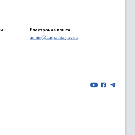
ри
Електронна пошта
admin@carpathia.gov.ua