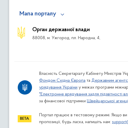
Мапа порталу
Орган державної влади
88008, м. Ужгород, пл. Народна, 4,
Власність Секретаріату Кабінету Міністрів У
Фондом Східна Європа
та
Державним агентс
урядування України
у межах програми міжнар
"Електронне врядування задля підзвітності вл
за фінансової підтримки
Швейцарської агенції
Портал працює в тестовому режимі. Якщо ви
пропозиції, будь ласка, напишіть нам:
support