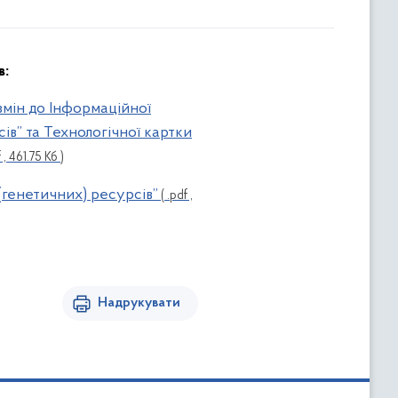
в:
змін до Інформаційної
ів” та Технологічної картки
 , 461.75 Кб )
(генетичних) ресурсів”
( .pdf ,
Надрукувати