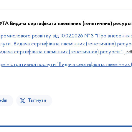
Видача сертифіката племінних (генетичних) ресурсі
ромислового розвітку від 10.02.2026 № 3 "Про внесення 
луги „Видача сертифіката племінних (генетичних) ресурс
Видача сертифіката племінних (генетичних) ресурсів"
( .pdf
дміністративної послуги “Видача сертифіката племінних 
edin
Твітнути