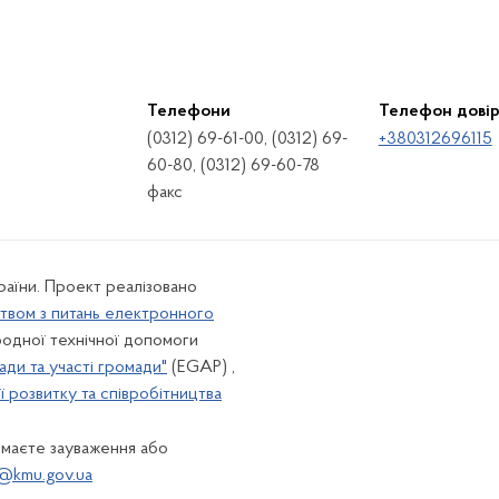
Телефони
Телефон дові
(0312) 69-61-00, (0312) 69-
+380312696115
60-80, (0312) 69-60-78
факс
країни. Проект реалізовано
твом з питань електронного
одної технічної допомоги
ади та участі громади"
(EGAP) ,
 розвитку та співробітництва
 маєте зауваження або
@kmu.gov.ua