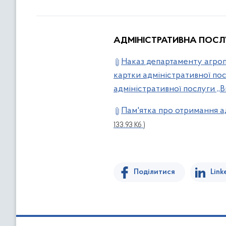
АДМІНІСТРАТИВНА ПОСЛУГА 
Наказ департаменту агроп
картки адміністративної пос
адміністративної послуги „
Пам'ятка про отримання а
133.93 Кб )
Поділитися
Link