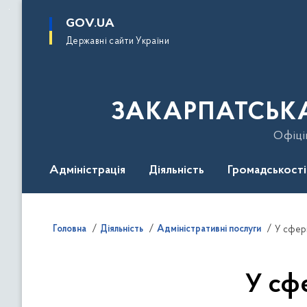
до
основного
GOV.UA
вмісту
Державні сайти України
ЗАКАРПАТСЬКА
Офіці
Адміністрація
Діяльність
Громадськості
Гаряча лінія
Контакти
Безбар'єрність
Головна
Діяльність
Адміністративні послуги
У сфер
У сф