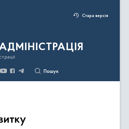
Стара версія
АДМІНІСТРАЦІЯ
страції
Пошук
витку