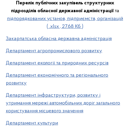
Перелік публічних закупівель структурних
підрозділів обласної державної адміністрації
та
підпорядкованих установ, підприємств, організацій
( .xlsx , 27.68 Кб )
Закарпатська обласна державна адміністрація
Департамент агропромислового розвитку
Департамент екології та природних ресурсів
Департамент економічного та регіонального
розвитку
Департамент інфраструктури, розвитку і
утримання мережі автомобільних доріг загального
користування місцевого значення
Департамент культури