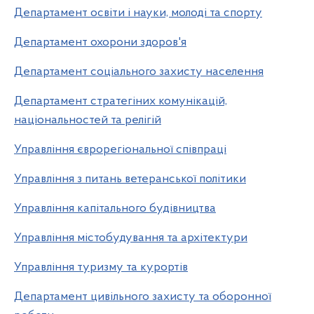
Департамент освіти і науки, молоді та спорту
Департамент охорони здоров'я
Департамент соціального захисту населення
Департамент стратегіних комунікацій,
національностей та релігій
Управління єврорегіональної співпраці
Управління з питань ветеранської політики
Управління капітального будівництва
Управління містобудування та архітектури
Управління туризму та курортів
Департамент цивільного захисту та оборонної