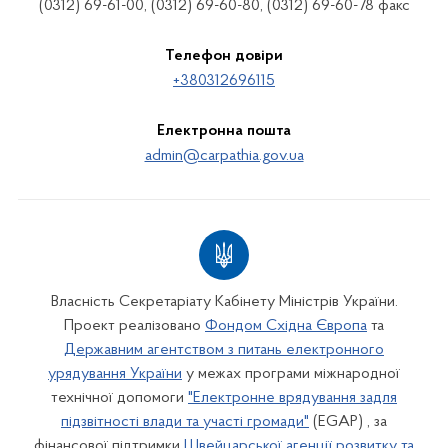
(0312) 69-61-00, (0312) 69-60-80, (0312) 69-60-78 факс
Телефон довіри
+380312696115
Електронна пошта
admin@carpathia.gov.ua
Власність Секретаріату Кабінету Міністрів України.
Проект реалізовано
Фондом Східна Європа
та
Державним агентством з питань електронного
урядування України
у межах програми міжнародної
технічної допомоги
"Електронне врядування задля
підзвітності влади та участі громади"
(EGAP) , за
фінансової підтримки
Швейцарської агенції розвитку та