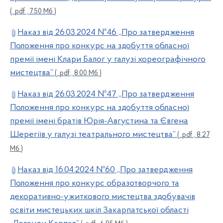
( .pdf , 7.50 Мб )
Наказ від 26.03.2024 №46 „Про затвердження
Положення про конкурс на здобуття обласної
премії імені Клари Балог у галузі хореографічного
мистецтва”
( .pdf , 8.00 Мб )
Наказ від 26.03.2024 №47 „Про затвердження
Положення про конкурс на здобуття обласної
премії імені братів Юрія-Августина та Євгена
Шерегіїв у галузі театрального мистецтва”
( .pdf , 8.27
Мб )
Наказ від 16.04.2024 №60 „Про затвердження
Положення про конкурс образотворчого та
декоративно-ужиткового мистецтва здобувачів
освіти мистецьких шкіл Закарпатської області