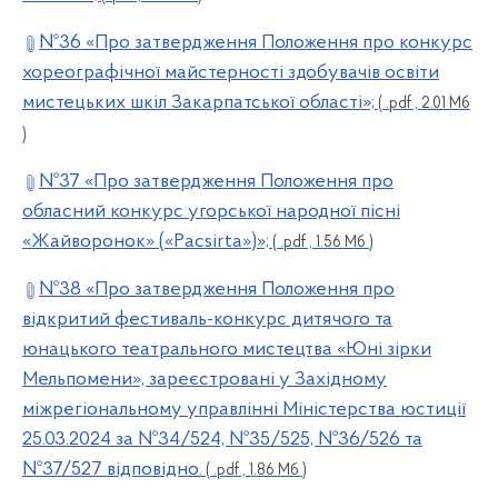
№36 «Про затвердження Положення про конкурс
хореографічної майстерності здобувачів освіти
мистецьких шкіл Закарпатської області»;
( .pdf , 2.01 Мб
)
№37 «Про затвердження Положення про
обласний конкурс угорської народної пісні
«Жайворонок» («Pacsirta»)»;
( .pdf , 1.56 Мб )
№38 «Про затвердження Положення про
відкритий фестиваль-конкурс дитячого та
юнацького театрального мистецтва «Юні зірки
Мельпомени», зареєстровані у Західному
міжрегіональному управлінні Міністерства юстиції
25.03.2024 за №34/524, №35/525, №36/526 та
№37/527 відповідно.
( .pdf , 1.86 Мб )