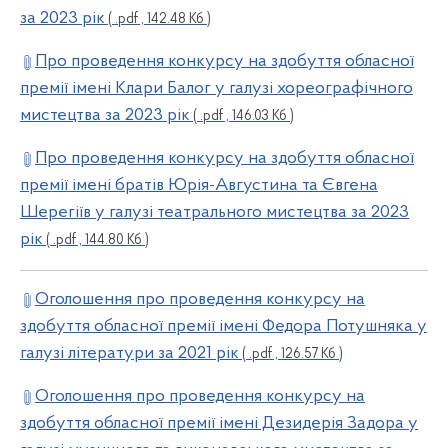
за 2023 рік
( .pdf , 142.48 Кб )
Про проведення конкурсу на здобуття обласної
премії імені Клари Балог у галузі хореографічного
мистецтва за 2023 рік
( .pdf , 146.03 Кб )
Про проведення конкурсу на здобуття обласної
премії імені братів Юрія-Августина та Євгена
Шерегіїв у галузі театрального мистецтва за 2023
рік
( .pdf , 144.80 Кб )
Оголошення про проведення конкурсу на
здобуття обласної премії імені Федора Потушняка у
галузі літератури за 2021 рік
( .pdf , 126.57 Кб )
Оголошення про проведення конкурсу на
здобуття обласної премії імені Дезидерія Задора у