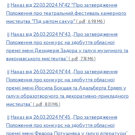
Наказ від 22.03.2024 №42 "Про затвердження
Положення про театральний фестиваль камерного
мистецтва "Під цвітом сакур"
( .pdf , 6.98 Мб )
Наказ від 26.03.2024 №43 „Про затвердження
Положення про конкурс на здобуття обласної
премії імені Дезидерія Задора у галузі музичного та
виконавського мистецтва”
( .pdf , 7.74 Мб )
Наказ від 26.03.2024 №44 „Про затвердження
Положення про конкурс на здобуття обласної
премії імені Йосипа Бокшая та Адальберта Ерделі у
галузі образотворчого та декоративно-прикладного
мистецтва”
( .pdf , 8.01 Мб )
Наказ від 26.03.2024 №45 „Про затвердження
Положення про конкурс на здобуття обласної
премії імені Федора Потушняка у галузі літератури”