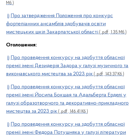
Мб )
Про затвердження Положення про конкурс
фортепіанних ансамблів здобувачів освіти
мистецьких шкіл Закарпатської області
( .pdf , 1.35 Мб )
Оголошення:
Про проведення конкурсу на здобуття обласної
премії імені Дезидерія Задора у галузі музичного та
виконавського мистецтва за 2023 рік
( .pdf , 143.37 Кб )
Про проведення конкурсу на здобуття обласної
премії імені Йосипа Бокшая та Адальберта Ерделі у
галузі образотворчого та декоративно-прикладного
мистецтва за 2023 рік
( .pdf , 146.41 Кб )
Про проведення конкурсу на здобуття обласної
премії імені Федора Потушняка у галузі літератури