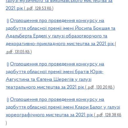
галузі музичного та виконавського мистецтва за
2021 рік
( .pdf , 128.53 Кб )
Оголошення про проведення конкурсу на
здобуття обласної премії імені Йосипа Бокшая та
Адальберта Ерделі у галузі образотворчого та
декоративно-прикладного мистецтва за 2021 рік
(
.pdf , 131.05 Кб )
Оголошення про проведення конкурсу на
здобуття обласної премії імені братів Юрія-
Августина та Євгена Шерегіїв у галузі
театрального мистецтва за 2021 рік
( .pdf , 130.20 Кб )
Оголошення про проведення конкурсу на
здобуття обласної премії імені Клари Балог у галузі
хореографічного мистецтва за 2021 рік
( .pdf , 128.38 Кб
)