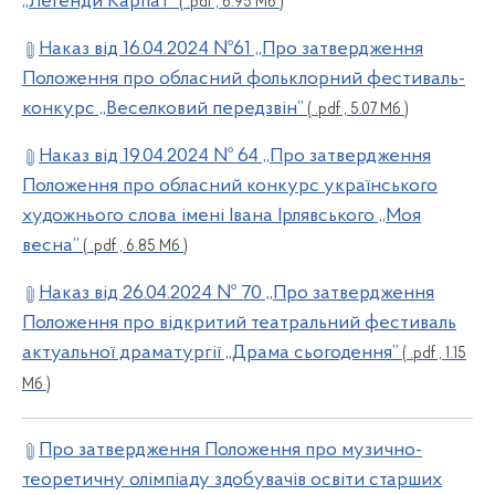
„Легенди Карпат”
( .pdf , 6.95 Мб )
Наказ від 16.04.2024 №61 „Про затвердження
Положення про обласний фольклорний фестиваль-
конкурс „Веселковий передзвін”
( .pdf , 5.07 Мб )
Наказ від 19.04.2024 № 64 „Про затвердження
Положення про обласний конкурс українського
художнього слова імені Івана Ірлявського „Моя
весна”
( .pdf , 6.85 Мб )
Наказ від 26.04.2024 № 70 „Про затвердження
Положення про відкритий театральний фестиваль
актуальної драматургії „Драма сьогодення”
( .pdf , 1.15
Мб )
Про затвердження Положення про музично-
теоретичну олімпіаду здобувачів освіти старших