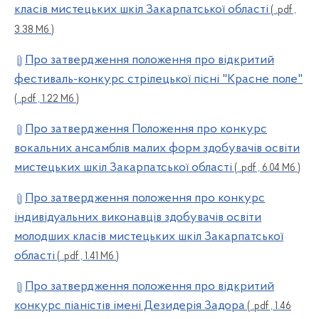
класів мистецьких шкіл Закарпатської області
( .pdf ,
3.38 Мб )
Про затвердження положення про відкритий
фестиваль-конкурс стрілецької пісні "Красне поле"
( .pdf , 1.22 Мб )
Про затвердження Положення про конкурс
вокальних ансамблів малих форм здобувачів освіти
мистецьких шкіл Закарпатської області
( .pdf , 6.04 Мб )
Про затвердження положення про конкурс
індивідуальних виконавців здобувачів освіти
молодших класів мистецьких шкіл Закарпатської
області
( .pdf , 1.41 Мб )
Про затвердження положення про відкритий
конкурс піаністів імені Дезидерія Задора
( .pdf , 1.46