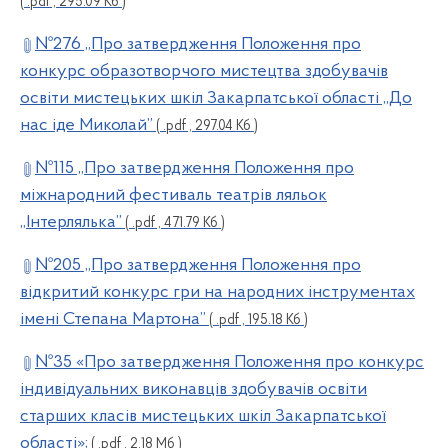
( .pdf , 295.09 Кб )
№276 „Про затвердження Положення про
конкурс образотворчого мистецтва здобувачів
освіти мистецьких шкіл Закарпатської області „До
нас іде Миколай”
( .pdf , 297.04 Кб )
№115 „Про затвердження Положення про
міжнародний фестиваль театрів ляльок
„Інтерлялька”
( .pdf , 471.79 Кб )
№205 „Про затвердження Положення про
відкритий конкурс гри на народних інструментах
імені Степана Мартона”
( .pdf , 195.18 Кб )
№35 «Про затвердження Положення про конкурс
індивідуальних виконавців здобувачів освіти
старших класів мистецьких шкіл Закарпатської
області»;
( .pdf , 2.18 Мб )