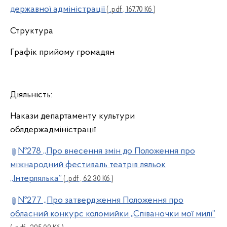
державної адміністрації
( .pdf , 167.70 Кб )
Структура
Графік прийому громадян
Діяльність:
Накази департаменту культури
облдержадміністрації
№278 „Про внесення змін до Положення про
міжнародний фестиваль театрів ляльок
„Інтерлялька”
( .pdf , 62.30 Кб )
№277 „Про затвердження Положення про
обласний конкурс коломийки „Співаночки мої милі”