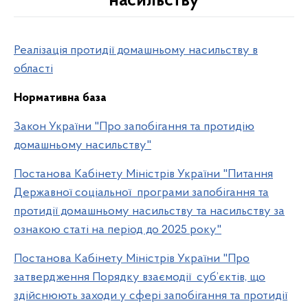
насильству
Реалізація протидії домашньому насильству в
області
Нормативна база
Закон України "Про запобігання та протидію
домашньому насильству"
Постанова Кабінету Міністрів України "Питання
Державної соціальної програми запобігання та
протидії домашньому насильству та насильству за
ознакою статі на період до 2025 року"
Постанова Кабінету Міністрів України "Про
затвердження Порядку взаємодії суб’єктів, що
здійснюють заходи у сфері запобігання та протидії