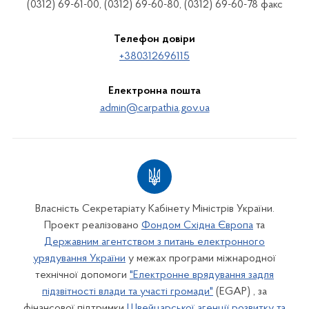
(0312) 69-61-00, (0312) 69-60-80, (0312) 69-60-78 факс
Телефон довіри
+380312696115
Електронна пошта
admin@carpathia.gov.ua
Власність Секретаріату Кабінету Міністрів України.
Проект реалізовано
Фондом Східна Європа
та
Державним агентством з питань електронного
урядування України
у межах програми міжнародної
технічної допомоги
"Електронне врядування задля
підзвітності влади та участі громади"
(EGAP) , за
фінансової підтримки
Швейцарської агенції розвитку та