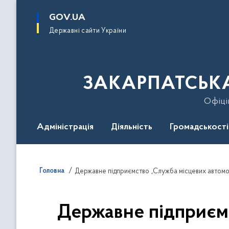
до
основного
GOV.UA
вмісту
Державні сайти України
ЗАКАРПАТСЬКА
Офіці
Адміністрація
Діяльність
Громадськості
Гаряча лінія
Контакти
Безбар'єрність
Головна
Державне підприємство „Служба місцевих автомоб
Державне підприємс