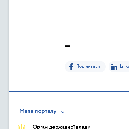
_
Поділитися
Link
Мапа порталу
Орган державної влади