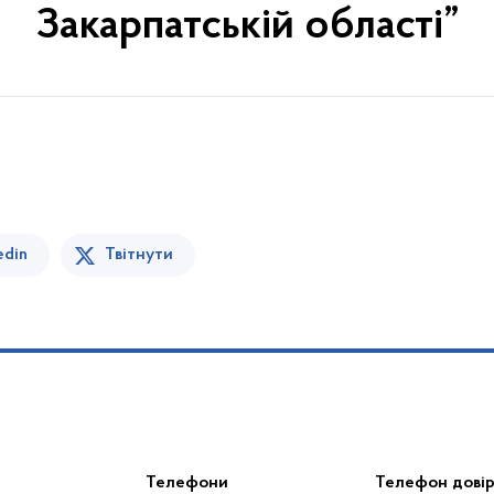
Закарпатській області”
edin
Твітнути
Телефони
Телефон дові