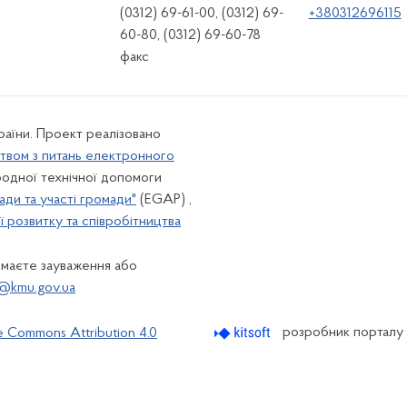
(0312) 69-61-00, (0312) 69-
+380312696115
60-80, (0312) 69-60-78
факс
країни. Проект реалізовано
твом з питань електронного
одної технічної допомоги
ади та участі громади"
(EGAP) ,
 розвитку та співробітництва
 маєте зауваження або
@kmu.gov.ua
розробник порталу
e Commons Attribution 4.0