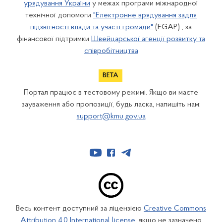
урядування України
у межах програми міжнародної
технічної допомоги
"Електронне врядування задля
підзвітності влади та участі громади"
(EGAP) , за
фінансової підтримки
Швейцарської агенції розвитку та
співробітництва
Портал працює в тестовому режимі. Якщо ви маєте
зауваження або пропозиції, будь ласка, напишіть нам:
support@kmu.gov.ua
Весь контент доступний за ліцензією
Creative Commons
Attribution 4.0 International license
, якщо не зазначено