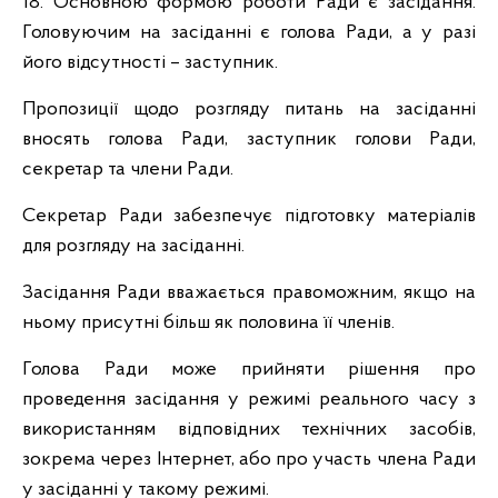
18. Основною формою роботи Ради є засідання.
Головуючим на засіданні є голова Ради, а у разі
його відсутності – заступник.
Пропозиції щодо розгляду питань на засіданні
вносять голова Ради, заступник голови Ради,
секретар та члени Ради.
Секретар Ради забезпечує підготовку матеріалів
для розгляду на засіданні.
Засідання Ради вважається правоможним, якщо на
ньому присутні більш як половина її членів.
Голова Ради може прийняти рішення про
проведення засідання у режимі реального часу з
використанням відповідних технічних засобів,
зокрема через Інтернет, або про участь члена Ради
у засіданні у такому режимі.