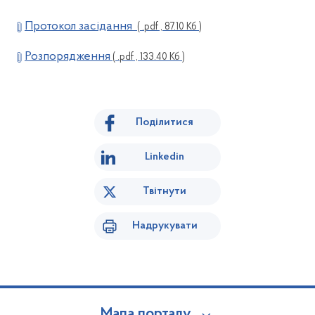
Протокол засідання
( .pdf , 87.10 Кб )
Розпорядження
( .pdf , 133.40 Кб )
Поділитися
Linkedin
Твітнути
Надрукувати
Мапа порталу