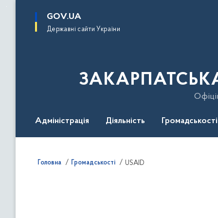
до
основного
GOV.UA
вмісту
Державні сайти України
ЗАКАРПАТСЬКА
Офіці
Адміністрація
Діяльність
Громадськості
Гаряча лінія
Контакти
Безбар'єрність
Головна
Громадськості
USAID