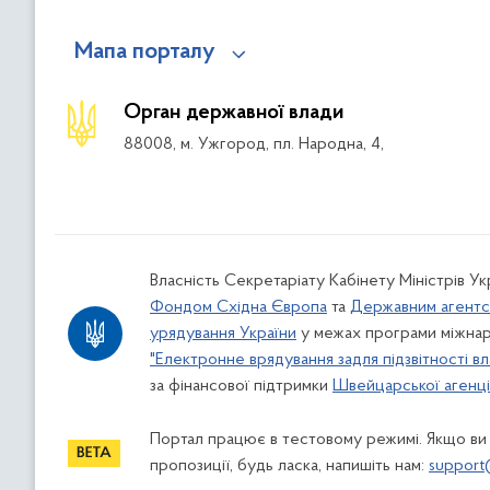
Мапа порталу
Орган державної влади
88008, м. Ужгород, пл. Народна, 4,
Власність Секретаріату Кабінету Міністрів У
Фондом Східна Європа
та
Державним агентс
урядування України
у межах програми міжнар
"Електронне врядування задля підзвітності вл
за фінансової підтримки
Швейцарської агенції
Портал працює в тестовому режимі. Якщо ви
пропозиції, будь ласка, напишіть нам:
support