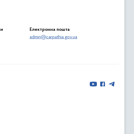
ри
Електронна пошта
admin@carpathia.gov.ua