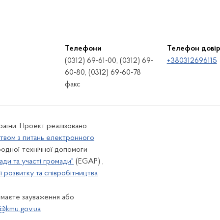
Телефони
Телефон дові
(0312) 69-61-00, (0312) 69-
+380312696115
60-80, (0312) 69-60-78
факс
країни. Проект реалізовано
твом з питань електронного
одної технічної допомоги
ади та участі громади"
(EGAP) ,
 розвитку та співробітництва
 маєте зауваження або
@kmu.gov.ua