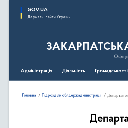
до
основного
GOV.UA
вмісту
Державні сайти України
ЗАКАРПАТСЬКА
Офіці
Адміністрація
Діяльність
Громадськості
Гаряча лінія
Контакти
Безбар'єрність
Головна
Підрозділи облдержадміністрації
Департамен
Департ