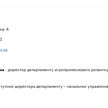
а, 4;
0,
v.ua
вна
- директор департаменту агропромислового розвитку
ступник директора департаменту – начальник управління