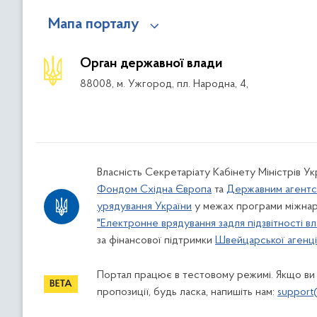
Мапа порталу
Орган державної влади
88008, м. Ужгород, пл. Народна, 4,
Власність Секретаріату Кабінету Міністрів У
Фондом Східна Європа
та
Державним агентс
урядування України
у межах програми міжнар
"Електронне врядування задля підзвітності вл
за фінансової підтримки
Швейцарської агенції
Портал працює в тестовому режимі. Якщо ви
пропозиції, будь ласка, напишіть нам:
support