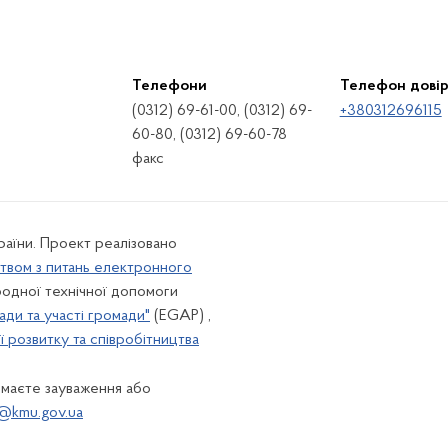
Телефони
Телефон дові
(0312) 69-61-00, (0312) 69-
+380312696115
60-80, (0312) 69-60-78
факс
країни. Проект реалізовано
твом з питань електронного
одної технічної допомоги
ади та участі громади"
(EGAP) ,
 розвитку та співробітництва
 маєте зауваження або
@kmu.gov.ua