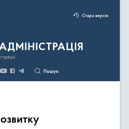
Стара версія
АДМІНІСТРАЦІЯ
страції
Пошук
озвитку