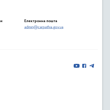
ри
Електронна пошта
admin@carpathia.gov.ua