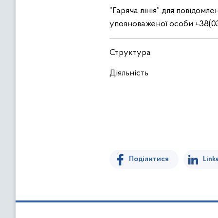
”Гаряча лінія” для повідомле
уповноваженої особи +38(031
Структура
Діяльність
Поділитися
Link