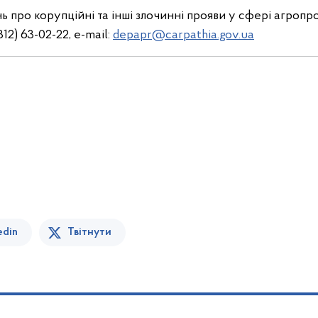
нь про корупційні та інші злочинні прояви у сфері агропр
2) 63-02-22, e-mail:
depapr@carpathia.gov.ua
edin
Твітнути