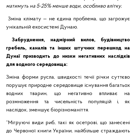
матимуть на 5-25% менше води, особливо влітку.
Зміна клімату — не єдина проблема, що загрожує
унікальній екосистемі Дунаю.
Забруднення, надмірний вилов, будівництво
гребель, каналів та інших штучних перешкод на
Дунаї призводить до низки негативних наслідків
для водного середовища:
Зміна форми русла, швидкості течії річки суттєво
порушує природне середовище існування багатьох
водних тварин, що негативно впливає на
розмноження та чисельність популяцій і, як
наслідок, зменшує біорізноманіття.
“Мігруючі види риб, такі як осетрові, що занесені
до Червоної книги України, найбільше страждають