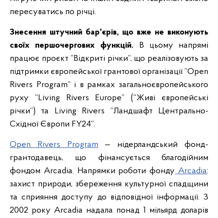
пересуватись по річці.
Знесення штучний бар'єрів, що вже не виконують
своїх першочергових функцій.
В цьому напрямі
працює проєкт “Відкриті річки”, що реалізовують за
підтримки європейської грантової організації “Open
Rivers Program” і в рамках загальноєвропейського
руху “Living Rivers Europe” (“Живі європейські
річки”) та Living Rivers “Ландшафт Центрально-
Східної Європи FY24”.
Open Rivers Program
— нідерландський фонд-
грантодавець, що фінансується благодійним
фондом Arcadia. Напрямки роботи фонду
Arcadia
:
захист природи, збереження культурної спадщини
та сприяння доступу до відповідної інформації. З
2002 року Arcadia надала понад 1 мільярд доларів