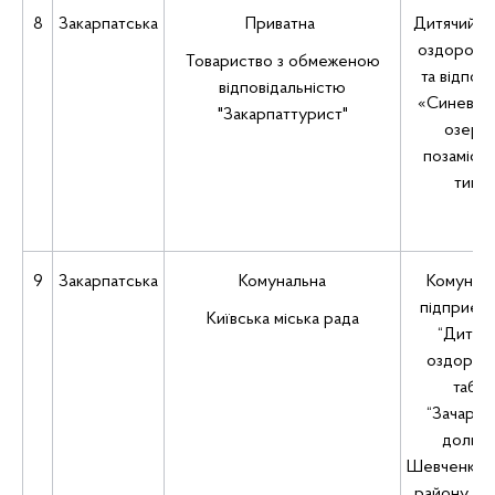
8
Закарпатська
Приватна
Дитячий з
оздоровл
Товариство з обмеженою
та відпоч
відповідальністю
«Синевир
"Закарпаттурист"
озеро
позамісь
типу
9
Закарпатська
Комунальна
Комунал
підприєм
Київська міська рада
“Дитяч
оздоров
табір
“Зачаров
долина
Шевченківс
району м.