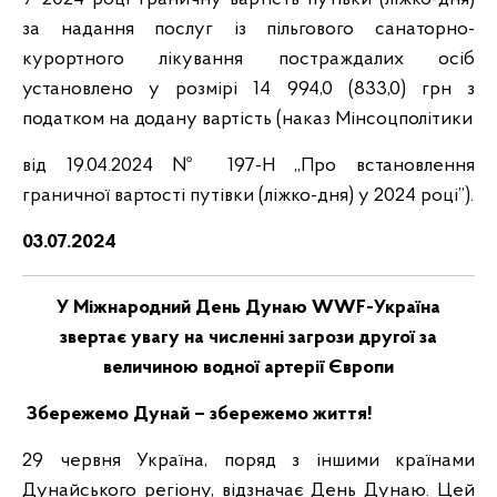
за надання послуг із пільгового санаторно-
курортного лікування постраждалих осіб
установлено у розмірі 14 994,0 (833,0) грн з
податком на додану вартість (наказ Мінсоцполітики
від 19.04.2024 № 197-Н ,,Про встановлення
граничної вартості путівки (ліжко-дня) у 2024 році”).
03.07.2024
У Міжнародний День Дунаю WWF-Україна
звертає увагу на численні загрози другої за
величиною водної артерії Європи
Збережемо Дунай – збережемо життя!
29 червня Україна, поряд з іншими країнами
Дунайського регіону, відзначає День Дунаю. Цей