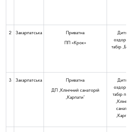
2
Закарпатська
Приватна
Дитячи
оздоров
ПП «Крок»
табір „Біл
3
Закарпатська
Приватна
Дитячи
оздоров
ДП „Клінічний санаторій
табір пр
„Карпати”
„Клінічн
санатор
„Карпат