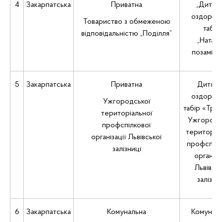
4
Закарпатська
Приватна
„Дитяч
оздоров
Товариство з обмеженою
табір
відповідальністю „Поділля”
„Наталі
позамісь
5
Закарпатська
Приватна
Дитячи
оздоров
Ужгородської
табір «Трем
територіальної
Ужгородс
профспілкової
територіа
організації Львівської
профспілк
залізниці
організа
Львівськ
залізни
6
Закарпатська
Комунальна
Комунал