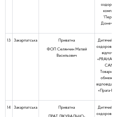
оздоров
компле
“Перли
Донеччи
13
Закарпатська
Приватна
Дитячий з
оздоровлен
ФОП Селянчин Матвій
відпочи
Васильович
«PRAHA FA
CAMP
Товарист
обмеже
відповідал
«Прага-Ір
14
Закарпатська
Приватна
Дитячий з
оздоровлен
ПРАТ ЛІКУВАЛЬНО-