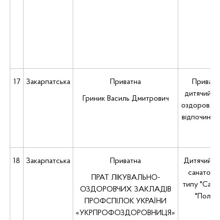
17
Закарпатська
Приватна
Приватн
дитячий з
Гриник Василь Дмитрович
оздоровлен
відпочинку
18
Закарпатська
Приватна
Дитячий з
санаторн
ПРАТ ЛІКУВАЛЬНО-
типу "Сана
ОЗДОРОВЧИХ ЗАКЛАДІВ
"Полян
ПРОФСПІЛОК УКРАЇНИ
«УКРПРОФОЗДОРОВНИЦЯ»