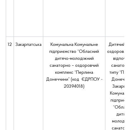
12
Закарпатська
Комунальна Комунальне
Дитячий з
підприємство “Обласний
оздоровлен
дитячо-молодіжний
відпочи
санаторно – оздоровчий
санаторн
комплекс “Перлина
типу “Пер
Донеччини” (код ЄДРПОУ -
Донеччин
20394018)
Закарпат
Комуналь
підприєм
“Обласн
дитячо
молодіж
санаторн