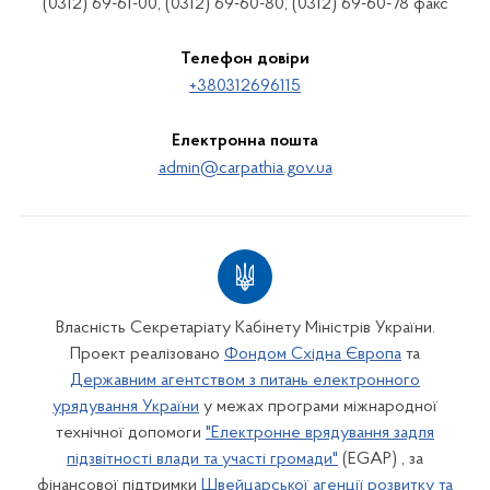
(0312) 69-61-00, (0312) 69-60-80, (0312) 69-60-78 факс
Телефон довіри
+380312696115
Електронна пошта
admin@carpathia.gov.ua
Власність Секретаріату Кабінету Міністрів України.
Проект реалізовано
Фондом Східна Європа
та
Державним агентством з питань електронного
урядування України
у межах програми міжнародної
технічної допомоги
"Електронне врядування задля
підзвітності влади та участі громади"
(EGAP) , за
фінансової підтримки
Швейцарської агенції розвитку та