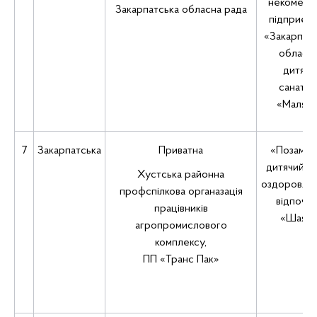
некомерц
Закарпатська обласна рада
підприєм
«Закарпат
обласн
дитячи
санатор
«Малятк
7
Закарпатська
Приватна
«Позаміс
дитячий з
Хустська районна
оздоровлен
профспілкова органазація
відпочи
працівників
«Шаян
агропромислового
комплексу,
ПП «Транс Пак»