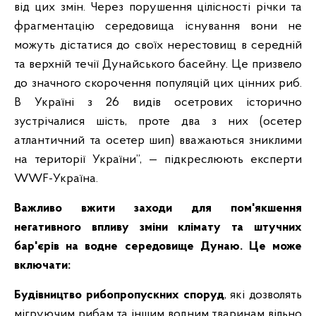
від цих змін. Через порушення цілісності річки та
фрагментацію середовища існування вони не
можуть дістатися до своїх нерестовищ в середній
та верхній течії Дунайського басейну. Це призвело
до значного скорочення популяцій цих цінних риб.
В Україні з 26 видів осетрових історично
зустрічалися шість, проте два з них (осетер
атлантичний та осетер шип) вважаються зниклими
на території України”, — підкреслюють експерти
WWF-Україна.
Важливо вжити заходи для пом'якшення
негативного впливу зміни клімату та штучних
бар'єрів на водне середовище Дунаю. Це може
включати:
Будівництво рибопропускних споруд
, які дозволять
мігруючим рибам та іншим водним тваринам вільно