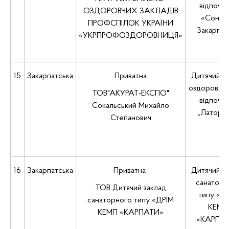
відпочи
ОЗДОРОВЧИХ ЗАКЛАДІВ
«Соняч
ПРОФСПІЛОК УКРАЇНИ
Закарпат
«УКРПРОФОЗДОРОВНИЦЯ»
15
Закарпатська
Приватна
Дитячий з
оздоровлен
ТОВ"АКУРАТ-ЕКСПО"
відпочи
Сокальський Михайло
„Латори
Степанович
16
Закарпатська
Приватна
Дитячий з
санаторн
ТОВ Дитячий заклад
типу «Д
санаторного типу «ДРІМ
КЕМП
КЕМП «КАРПАТИ»
«КАРПА