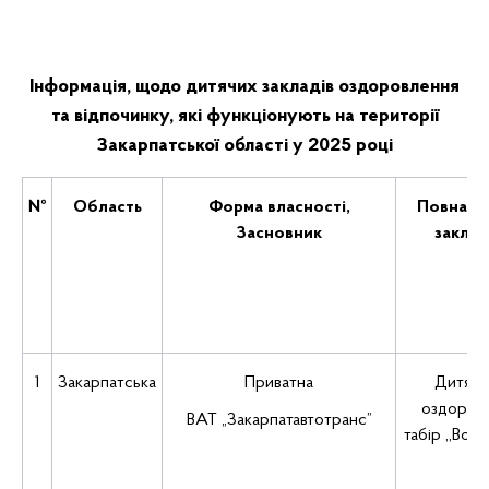
Інформація, щодо дитячих закладів оздоровлення
та відпочинку, які функціонують на території
Закарпатської області у 2025 році
№
Область
Форма власності,
Повна на
Засновник
заклад
1
Закарпатська
Приватна
Дитячи
оздоров
ВАТ „Закарпатавтотранс”
табір ,,Вод