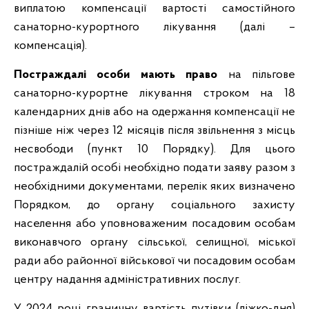
виплатою компенсації вартості самостійного
санаторно-курортного лікування (далі –
компенсація).
Постраждалі особи мають право
на пільгове
санаторно-курортне лікування строком на 18
календарних днів або на одержання компенсації не
пізніше ніж через 12 місяців після звільнення з місць
несвободи (пункт 10 Порядку). Для цього
постраждалій особі необхідно подати заяву разом з
необхідними документами, перелік яких визначено
Порядком, до органу соціального захисту
населення або уповноваженим посадовим особам
виконавчого органу сільської, селищної, міської
ради або районної військової чи посадовим особам
центру надання адміністративних послуг.
У 2024 році граничну вартість путівки (ліжко-дня)