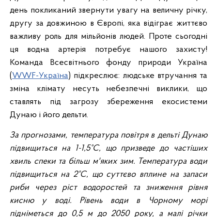
день покликаний звернути увагу на величну річку,
другу за довжиною в Європі, яка відіграє життєво
важливу роль для мільйонів людей. Проте сьогодні
ця водна артерія потребує нашого захисту!
Команда Всесвітнього фонду природи Україна
(
WWF-Україна
) підкреслює: людське втручання та
зміна клімату несуть небезпечні виклики, що
ставлять під загрозу збереження екосистеми
Дунаю і його дельти.
За прогнозами, температура повітря в дельті Дунаю
підвищиться на 1-1,5°C, що призведе до частіших
хвиль спеки та більш м'яких зим. Температура води
підвищиться на 2°C, що суттєво вплине на запаси
риби через ріст водоростей та зниження рівня
кисню у воді. Рівень води в Чорному морі
підніметься до 0,5 м до 2050 року, а малі річки