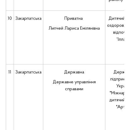
10
Закарпатська
Приватна
Дитячий з
оздоровлен
Липчей Лариса Емілянівна
відпочи
“Іллара
11
Закарпатська
Державна
Держав
підприєм
Державне управління
Україн
справами
"Міжнаро
дитячий ц
"Артек