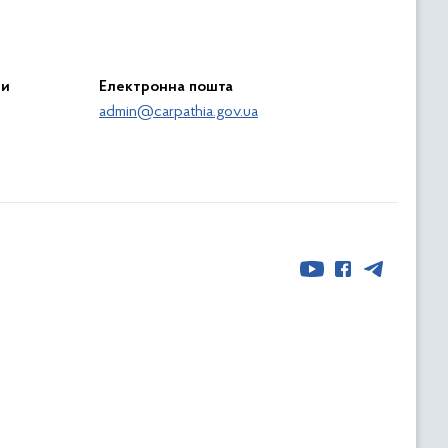
ри
Електронна пошта
admin@carpathia.gov.ua