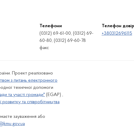
Телефони
Телефон дові
(0312) 69-61-00, (0312) 69-
+380312696115
60-80, (0312) 69-60-78
факс
країни. Проект реалізовано
твом з питань електронного
одної технічної допомоги
ади та участі громади"
(EGAP) ,
 розвитку та співробітництва
 маєте зауваження або
@kmu.gov.ua