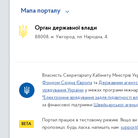
Мапа порталу
Орган державної влади
88008, м. Ужгород, пл. Народна, 4,
Власність Секретаріату Кабінету Міністрів У
Фондом Східна Європа
та
Державним агентс
урядування України
у межах програми міжнар
"Електронне врядування задля підзвітності вл
за фінансової підтримки
Швейцарської агенції
Портал працює в тестовому режимі. Якщо ви
пропозиції, будь ласка, напишіть нам:
support