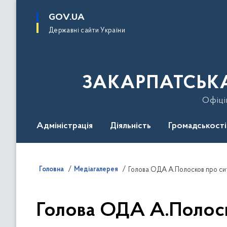
до
основного
GOV.UA
вмісту
Державні сайти України
ЗАКАРПАТСЬКА
Офіці
Адміністрація
Діяльність
Громадськості
Гаряча лінія
Контакти
Безбар'єрність
Головна
Медіагалерея
Голова ОДА А.Полосков про ситуа
Голова ОДА А.Полоско