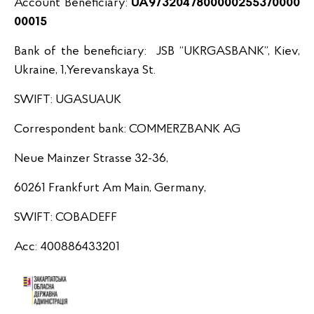
Account Beneficiary:
UA9732047800000255370000
00015
Bank of the beneficiary: JSB “UKRGASBANK”, Kiev,
Ukraine, 1,Yerevanskaya St.
SWIFT: UGASUAUK
Correspondent bank: COMMERZBANK AG
Neue Mainzer Strasse 32-36,
60261 Frankfurt Am Main, Germany,
SWIFT: COBADEFF
Acc: 400886433201