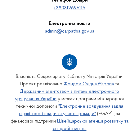
Телефон довіри
+380312696115
Електронна пошта
admin@carpathia.gov.ua
Власність Секретаріату Кабінету Міністрів України.
Проект реалізовано
Фондом Східна Європа
та
Державним агентством з питань електронного
урядування України
у межах програми міжнародної
технічної допомоги
"Електронне врядування задля
підзвітності влади та участі громади"
(EGAP) , за
фінансової підтримки
Швейцарської агенції розвитку та
співробітництва