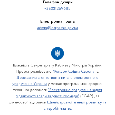
Телефон довіри
+380312696115
Електронна пошта
admin@carpathia.gov.ua
Власність Секретаріату Кабінету Міністрів України.
Проект реалізовано
Фондом Східна Європа
та
Державним агентством з питань електронного
урядування України
у межах програми міжнародної
технічної допомоги
"Електронне врядування задля
підзвітності влади та участі громади"
(EGAP) , за
фінансової підтримки
Швейцарської агенції розвитку та
співробітництва