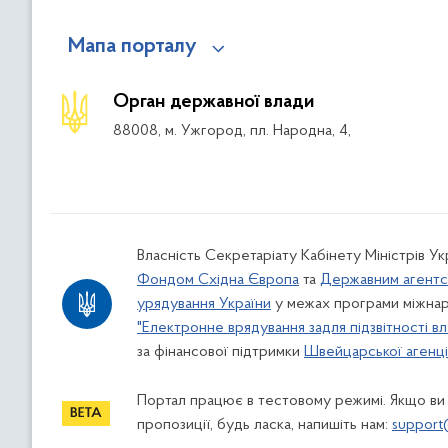
Мапа порталу
Орган державної влади
88008, м. Ужгород, пл. Народна, 4,
Власність Секретаріату Кабінету Міністрів У
Фондом Східна Європа
та
Державним агентс
урядування України
у межах програми міжнар
"Електронне врядування задля підзвітності вл
за фінансової підтримки
Швейцарської агенції
Портал працює в тестовому режимі. Якщо ви
пропозиції, будь ласка, напишіть нам:
support