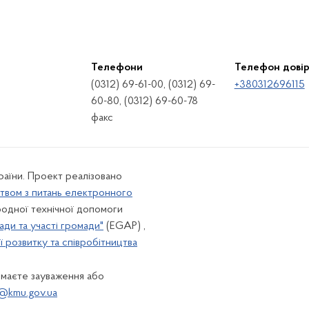
Телефони
Телефон дові
(0312) 69-61-00, (0312) 69-
+380312696115
60-80, (0312) 69-60-78
факс
країни. Проект реалізовано
твом з питань електронного
одної технічної допомоги
ади та участі громади"
(EGAP) ,
 розвитку та співробітництва
 маєте зауваження або
@kmu.gov.ua