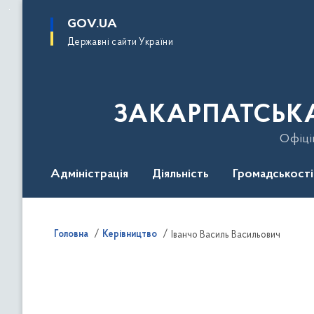
до
основного
GOV.UA
вмісту
Державні сайти України
ЗАКАРПАТСЬКА
Офіці
Адміністрація
Діяльність
Громадськості
Гаряча лінія
Контакти
Безбар'єрність
Головна
Керівництво
Іванчо Василь Васильович