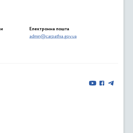
ри
Електронна пошта
admin@carpathia.gov.ua